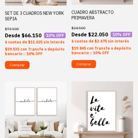
CUADRO ABSTRACTO
SET DE 3 CUADROS NEW YORK
PRIMAVERA
SEPIA
$24.500
$73.500
$22.050
10
% OFF
$66.150
10
% OFF
6
$3.675
sin interés
6
$11.025
sin interés
$19.845
con
Transfe o depósito
$59.535
con
Transfe o depósito
bancario :: 10% OFF
bancario :: 10% OFF
Comprar
Comprar