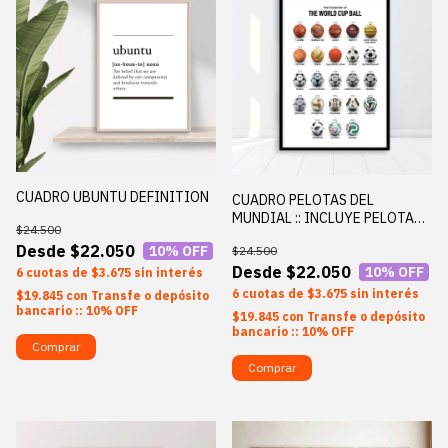
CUADRO UBUNTU DEFINITION
CUADRO PELOTAS DEL
MUNDIAL :: INCLUYE PELOTA
$24.500
MUNDIAL 2026
$22.050
10
% OFF
$24.500
$22.050
10
% OFF
6
$3.675
sin interés
6
$3.675
sin interés
$19.845
con
Transfe o depósito
bancario :: 10% OFF
$19.845
con
Transfe o depósito
bancario :: 10% OFF
Comprar
Comprar