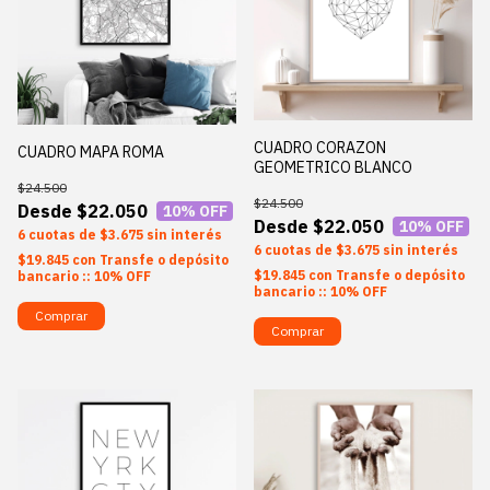
CUADRO CORAZON
CUADRO MAPA ROMA
GEOMETRICO BLANCO
$24.500
$24.500
$22.050
10
% OFF
$22.050
10
% OFF
6
$3.675
sin interés
6
$3.675
sin interés
$19.845
con
Transfe o depósito
$19.845
con
Transfe o depósito
bancario :: 10% OFF
bancario :: 10% OFF
Comprar
Comprar