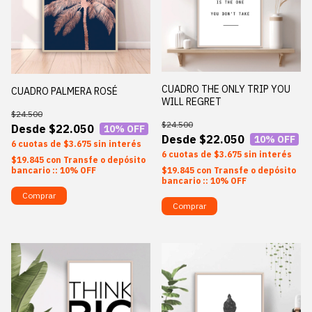
CUADRO THE ONLY TRIP YOU
CUADRO PALMERA ROSÉ
WILL REGRET
$24.500
$24.500
$22.050
10
% OFF
$22.050
10
% OFF
6
$3.675
sin interés
6
$3.675
sin interés
$19.845
con
Transfe o depósito
$19.845
con
Transfe o depósito
bancario :: 10% OFF
bancario :: 10% OFF
Comprar
Comprar