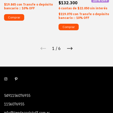
10
% OFF
$132.300
$19.845
con
Transfe o depósito
bancario :: 10% OFF
6
$22.050
sin interés
$119.070
con
Transfe o depósito
Comprar
bancario :: 10% OFF
Comprar
1
/
6
5491156076955
1156076955
info@tiendacoolstuff.com.ar