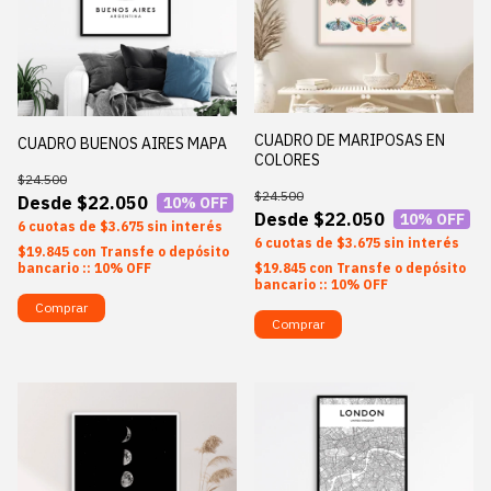
CUADRO DE MARIPOSAS EN
CUADRO BUENOS AIRES MAPA
COLORES
$24.500
$24.500
$22.050
10
% OFF
$22.050
10
% OFF
6
$3.675
sin interés
6
$3.675
sin interés
$19.845
con
Transfe o depósito
$19.845
con
Transfe o depósito
bancario :: 10% OFF
bancario :: 10% OFF
Comprar
Comprar