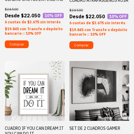
CUADRO ATRAPASUEÑOS ROSA
$24.500
$24.500
$22.050
10
% OFF
$22.050
10
% OFF
6
$3.675
sin interés
6
$3.675
sin interés
$19.845
con
Transfe o depósito
$19.845
con
Transfe o depósito
bancario :: 10% OFF
bancario :: 10% OFF
Comprar
Comprar
CUADRO IF YOU CAN DREAM IT
SET DE 2 CUADROS GAMER
YOU CAN DO IT