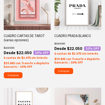
CUADRO CARTAS DE TAROT
CUADRO PRADA BLANCO
(varias opciones)
$24.500
$24.500
$22.050
10
% OFF
$22.050
10
% OFF
6
$3.675
sin interés
6
$3.675
sin interés
$19.845
con
Transfe o depósito
bancario :: 10% OFF
$19.845
con
Transfe o depósito
bancario :: 10% OFF
Comprar
Comprar