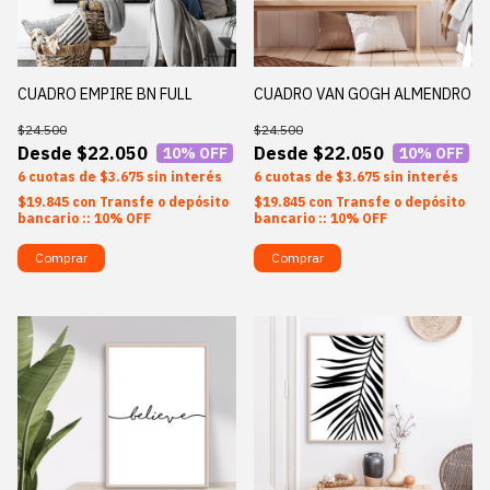
CUADRO EMPIRE BN FULL
CUADRO VAN GOGH ALMENDRO
$24.500
$24.500
$22.050
$22.050
10
% OFF
10
% OFF
6
$3.675
sin interés
6
$3.675
sin interés
$19.845
con
Transfe o depósito
$19.845
con
Transfe o depósito
bancario :: 10% OFF
bancario :: 10% OFF
Comprar
Comprar