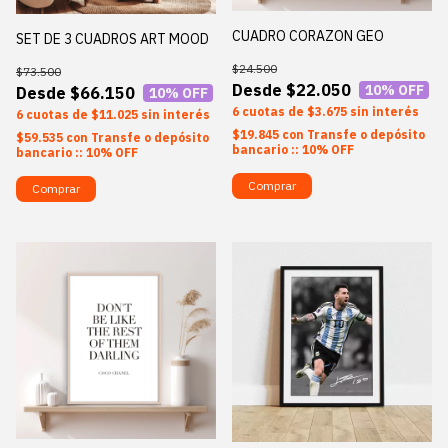
CUADRO CORAZON GEO
SET DE 3 CUADROS ART MOOD
$24.500
$73.500
$22.050
10
% OFF
$66.150
10
% OFF
6
$3.675
sin interés
6
$11.025
sin interés
$19.845
con
Transfe o depósito
$59.535
con
Transfe o depósito
bancario :: 10% OFF
bancario :: 10% OFF
Comprar
Comprar