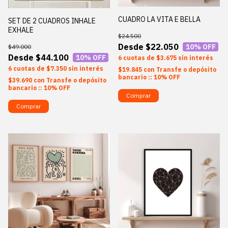
CUADRO LA VITA E BELLA
SET DE 2 CUADROS INHALE
EXHALE
$24.500
$22.050
10
% OFF
$49.000
$44.100
10
% OFF
6
$3.675
sin interés
6
$7.350
sin interés
$19.845
con
Transfe o depósito
bancario :: 10% OFF
$39.690
con
Transfe o depósito
bancario :: 10% OFF
Comprar
Comprar