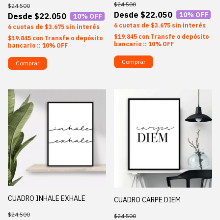
$24.500
$24.500
$22.050
10
% OFF
$22.050
10
% OFF
6
$3.675
sin interés
6
$3.675
sin interés
$19.845
con
Transfe o depósito
$19.845
con
Transfe o depósito
bancario :: 10% OFF
bancario :: 10% OFF
Comprar
Comprar
CUADRO INHALE EXHALE
CUADRO CARPE DIEM
$24.500
$24.500