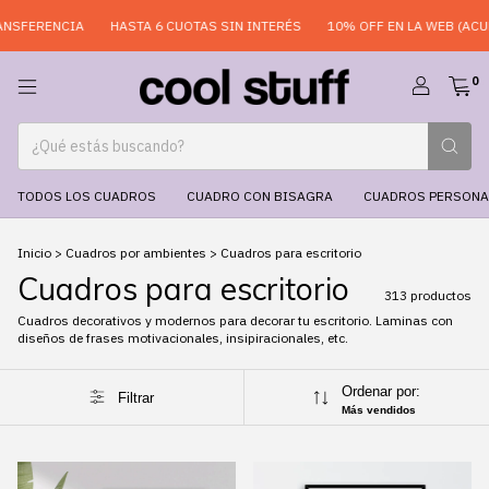
HASTA 6 CUOTAS SIN INTERÉS
10% OFF EN LA WEB (ACUMULABLE)
0
TODOS LOS CUADROS
CUADRO CON BISAGRA
CUADROS PERSONA
Inicio
>
Cuadros por ambientes
>
Cuadros para escritorio
Cuadros para escritorio
313 productos
Cuadros decorativos y modernos para decorar tu escritorio. Laminas con
diseños de frases motivacionales, insipiracionales, etc.
Ordenar por:
Filtrar
Más vendidos