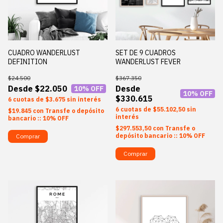
CUADRO WANDERLUST
SET DE 9 CUADROS
DEFINITION
WANDERLUST FEVER
$24.500
$367.350
$22.050
10
% OFF
10
% OFF
$330.615
6
$3.675
sin interés
6
$55.102,50
sin
$19.845
con
Transfe o depósito
interés
bancario :: 10% OFF
$297.553,50
con
Transfe o
depósito bancario :: 10% OFF
Comprar
Comprar