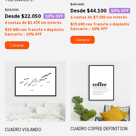
$49.000
$24.500
$44.100
10
% OFF
$22.050
10
% OFF
6
$7.350
sin interés
6
$3.675
sin interés
$39.690
con
Transfe o depósito
bancario :: 10% OFF
$19.845
con
Transfe o depósito
bancario :: 10% OFF
Comprar
Comprar
CUADRO COFFEE DEFINITION
CUADRO VOLANDO