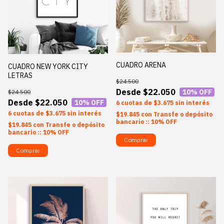
CUADRO ARENA
CUADRO NEW YORK CITY
LETRAS
$24.500
$22.050
10
% OFF
$24.500
$22.050
10
% OFF
6
$3.675
sin interés
6
$3.675
sin interés
$19.845
con
Transfe o depósito
bancario :: 10% OFF
$19.845
con
Transfe o depósito
bancario :: 10% OFF
Comprar
Comprar