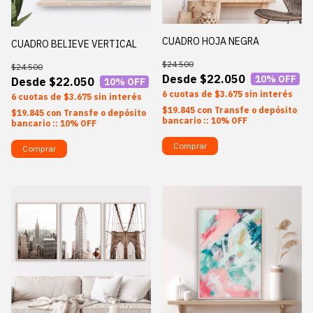
CUADRO HOJA NEGRA
CUADRO BELIEVE VERTICAL
$24.500
$24.500
$22.050
10
% OFF
$22.050
10
% OFF
6
$3.675
sin interés
6
$3.675
sin interés
$19.845
con
Transfe o depósito
$19.845
con
Transfe o depósito
bancario :: 10% OFF
bancario :: 10% OFF
Comprar
Comprar