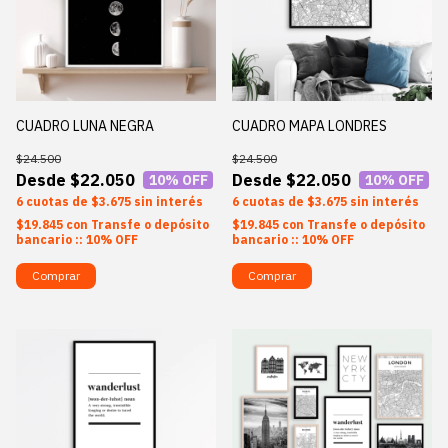
CUADRO LUNA NEGRA
CUADRO MAPA LONDRES
$24.500
$24.500
$22.050
$22.050
10
% OFF
10
% OFF
6
$3.675
sin interés
6
$3.675
sin interés
$19.845
con
Transfe o depósito
$19.845
con
Transfe o depósito
bancario :: 10% OFF
bancario :: 10% OFF
Comprar
Comprar