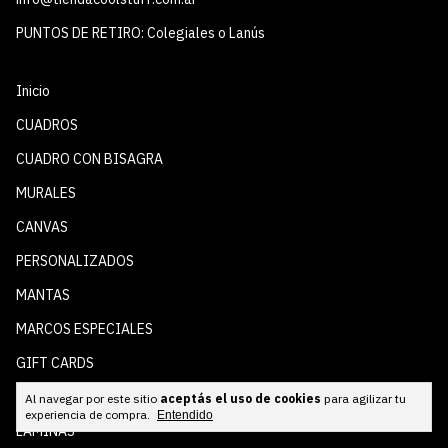
PUNTOS DE RETIRO: Colegiales o Lanús
Inicio
CUADROS
CUADRO CON BISAGRA
MURALES
CANVAS
PERSONALIZADOS
MANTAS
MARCOS ESPECIALES
GIFT CARDS
ESPEJOS
Al navegar por este sitio
aceptás el uso de cookies
para agilizar tu
experiencia de compra.
Entendido
LÁMINAS