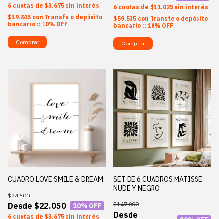
6
$3.675
sin interés
6
$11.025
sin interés
$19.845
con
Transfe o depósito
$59.535
con
Transfe o depósito
bancario :: 10% OFF
bancario :: 10% OFF
Comprar
Comprar
CUADRO LOVE SMILE & DREAM
SET DE 6 CUADROS MATISSE
NUDE Y NEGRO
$24.500
$147.000
$22.050
10
% OFF
6
$3.675
sin interés