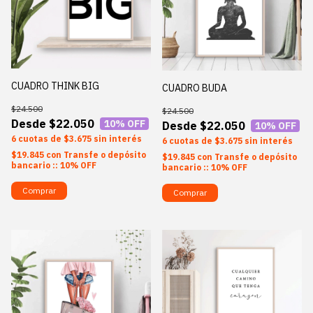
CUADRO THINK BIG
CUADRO BUDA
$24.500
$24.500
$22.050
10
% OFF
$22.050
10
% OFF
6
$3.675
sin interés
6
$3.675
sin interés
$19.845
con
Transfe o depósito
$19.845
con
Transfe o depósito
bancario :: 10% OFF
bancario :: 10% OFF
Comprar
Comprar