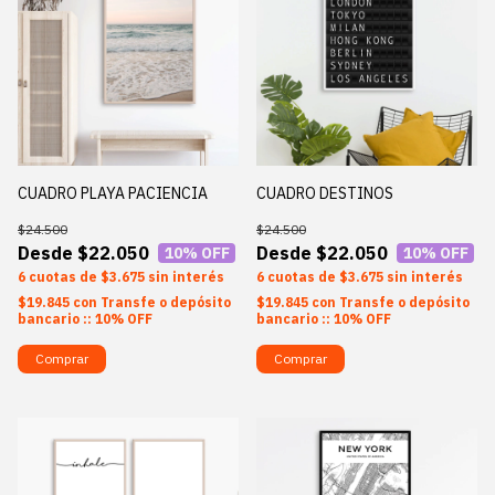
CUADRO PLAYA PACIENCIA
CUADRO DESTINOS
$24.500
$24.500
$22.050
$22.050
10
% OFF
10
% OFF
6
$3.675
sin interés
6
$3.675
sin interés
$19.845
con
Transfe o depósito
$19.845
con
Transfe o depósito
bancario :: 10% OFF
bancario :: 10% OFF
Comprar
Comprar