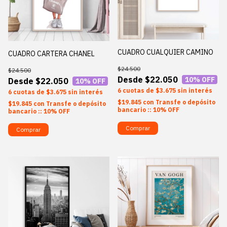
CUADRO CUALQUIER CAMINO
CUADRO CARTERA CHANEL
$24.500
$24.500
$22.050
10
% OFF
$22.050
10
% OFF
6
$3.675
sin interés
6
$3.675
sin interés
$19.845
con
Transfe o depósito
$19.845
con
Transfe o depósito
bancario :: 10% OFF
bancario :: 10% OFF
Comprar
Comprar