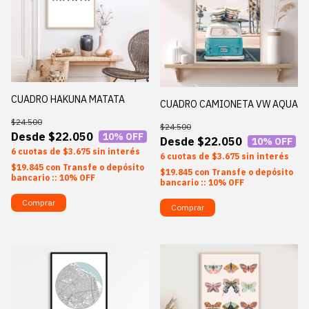
CUADRO HAKUNA MATATA
CUADRO CAMIONETA VW AQUA
$24.500
$24.500
$22.050
10
% OFF
$22.050
10
% OFF
6
$3.675
sin interés
6
$3.675
sin interés
$19.845
con
Transfe o depósito
$19.845
con
Transfe o depósito
bancario :: 10% OFF
bancario :: 10% OFF
Comprar
Comprar