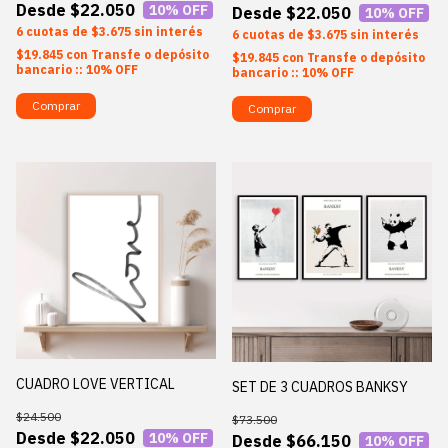
$22.050
10
% OFF
$22.050
10
% OFF
6
$3.675
sin interés
6
$3.675
sin interés
$19.845
con
Transfe o depósito
$19.845
con
Transfe o depósito
bancario :: 10% OFF
bancario :: 10% OFF
Comprar
Comprar
CUADRO LOVE VERTICAL
SET DE 3 CUADROS BANKSY
$24.500
$73.500
$22.050
10
% OFF
$66.150
10
% OFF