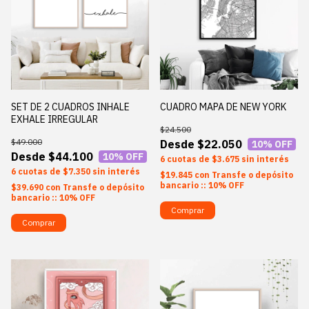
SET DE 2 CUADROS INHALE
CUADRO MAPA DE NEW YORK
EXHALE IRREGULAR
$24.500
$49.000
$22.050
10
% OFF
$44.100
10
% OFF
6
$3.675
sin interés
6
$7.350
sin interés
$19.845
con
Transfe o depósito
bancario :: 10% OFF
$39.690
con
Transfe o depósito
bancario :: 10% OFF
Comprar
Comprar