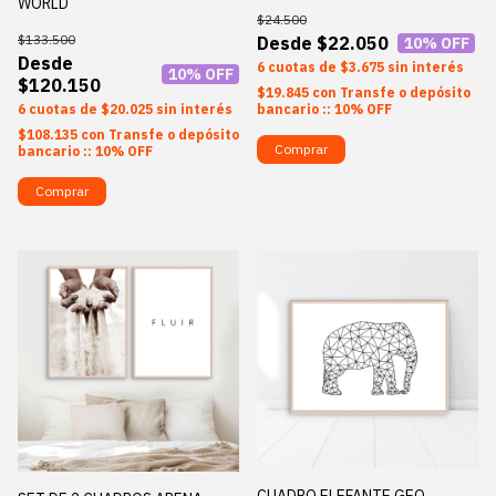
WORLD
$24.500
$133.500
$22.050
10
% OFF
6
$3.675
sin interés
10
% OFF
$120.150
$19.845
con
Transfe o depósito
6
$20.025
sin interés
bancario :: 10% OFF
$108.135
con
Transfe o depósito
Comprar
bancario :: 10% OFF
Comprar
CUADRO ELEFANTE GEO