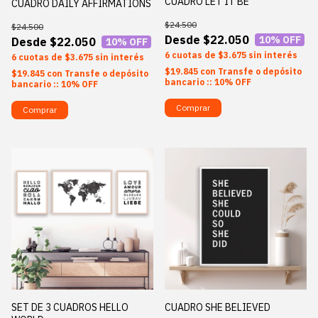
CUADRO LET IT BE
CUADRO DAILY AFFIRMATIONS
$24.500
$24.500
$22.050
10
% OFF
$22.050
10
% OFF
6
$3.675
sin interés
6
$3.675
sin interés
$19.845
con
Transfe o depósito
$19.845
con
Transfe o depósito
bancario :: 10% OFF
bancario :: 10% OFF
Comprar
Comprar
SET DE 3 CUADROS HELLO
CUADRO SHE BELIEVED