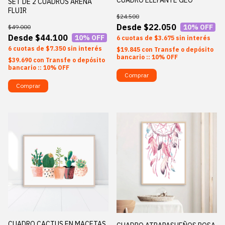
SET DE 2 CUADROS ARENA
FLUIR
$24.500
$22.050
10
% OFF
$49.000
$44.100
10
% OFF
6
$3.675
sin interés
6
$7.350
sin interés
$19.845
con
Transfe o depósito
bancario :: 10% OFF
$39.690
con
Transfe o depósito
bancario :: 10% OFF
Comprar
Comprar
CUADRO CACTUS EN MACETAS