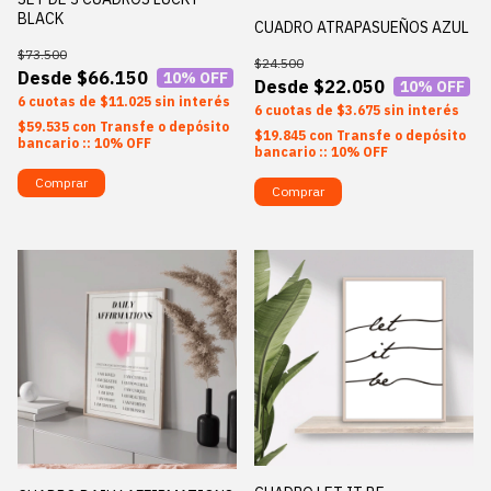
BLACK
CUADRO ATRAPASUEÑOS AZUL
$73.500
$24.500
$66.150
10
% OFF
$22.050
10
% OFF
6
$11.025
sin interés
6
$3.675
sin interés
$59.535
con
Transfe o depósito
$19.845
con
Transfe o depósito
bancario :: 10% OFF
bancario :: 10% OFF
Comprar
Comprar