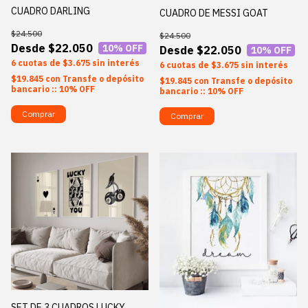
CUADRO DARLING
CUADRO DE MESSI GOAT
$24.500
$24.500
$22.050
10
% OFF
$22.050
10
% OFF
6
$3.675
sin interés
6
$3.675
sin interés
$19.845
con
Transfe o depósito
$19.845
con
Transfe o depósito
bancario :: 10% OFF
bancario :: 10% OFF
Comprar
Comprar
SET DE 3 CUADROS LUCKY