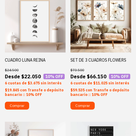
CUADRO LUNA REINA
SET DE 3 CUADROS FLOWERS
$24.500
$73.500
$22.050
$66.150
10
% OFF
10
% OFF
6
$3.675
sin interés
6
$11.025
sin interés
$19.845
con
Transfe o depósito
$59.535
con
Transfe o depósito
bancario :: 10% OFF
bancario :: 10% OFF
Comprar
Comprar