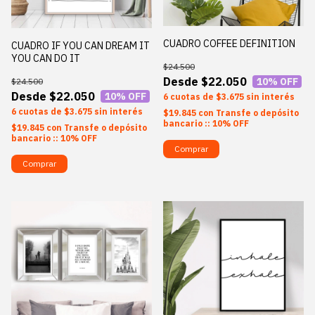
CUADRO COFFEE DEFINITION
CUADRO IF YOU CAN DREAM IT
YOU CAN DO IT
$24.500
$22.050
10
% OFF
$24.500
$22.050
10
% OFF
6
$3.675
sin interés
6
$3.675
sin interés
$19.845
con
Transfe o depósito
bancario :: 10% OFF
$19.845
con
Transfe o depósito
bancario :: 10% OFF
Comprar
Comprar