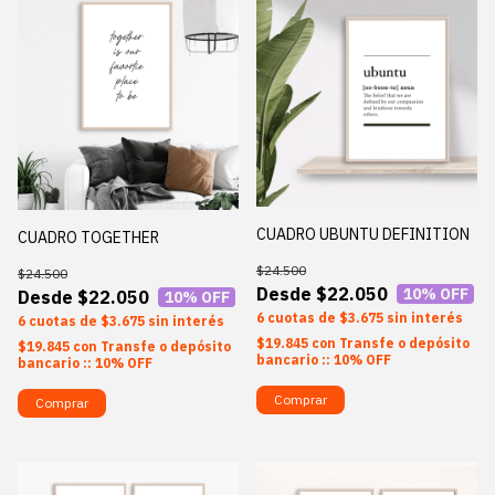
CUADRO UBUNTU DEFINITION
CUADRO TOGETHER
$24.500
$24.500
$22.050
10
% OFF
$22.050
10
% OFF
6
$3.675
sin interés
6
$3.675
sin interés
$19.845
con
Transfe o depósito
$19.845
con
Transfe o depósito
bancario :: 10% OFF
bancario :: 10% OFF
Comprar
Comprar