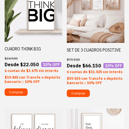
CUADRO THINK BIG
SET DE 3 CUADROS POSITIVE
$24.500
$73.500
$22.050
10
% OFF
$66.150
10
% OFF
6
$3.675
sin interés
6
$11.025
sin interés
$19.845
con
Transfe o depósito
$59.535
con
Transfe o depósito
bancario :: 10% OFF
bancario :: 10% OFF
Comprar
Comprar