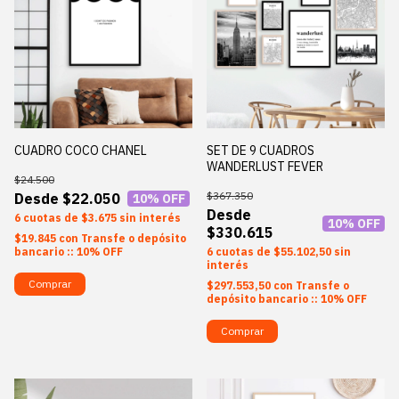
CUADRO COCO CHANEL
SET DE 9 CUADROS
WANDERLUST FEVER
$24.500
$367.350
$22.050
10
% OFF
6
$3.675
sin interés
10
% OFF
$330.615
$19.845
con
Transfe o depósito
bancario :: 10% OFF
6
$55.102,50
sin
interés
Comprar
$297.553,50
con
Transfe o
depósito bancario :: 10% OFF
Comprar