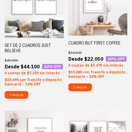
CUADRO BUT FIRST COFFEE
SET DE 2 CUADROS JUST
BELIEVE
$24.500
$22.050
10
% OFF
$49.000
6
$3.675
sin interés
$44.100
10
% OFF
$19.845
con
Transfe o depósito
6
$7.350
sin interés
bancario :: 10% OFF
$39.690
con
Transfe o depósito
bancario :: 10% OFF
Comprar
Comprar