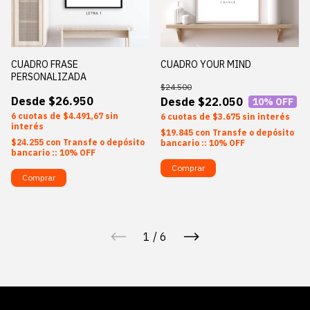
CUADRO FRASE
CUADRO YOUR MIND
PERSONALIZADA
$24.500
$26.950
$22.050
10
% OFF
6
$4.491,67
sin
6
$3.675
sin interés
interés
$19.845
con
Transfe o depósito
$24.255
con
Transfe o depósito
bancario :: 10% OFF
bancario :: 10% OFF
Comprar
Comprar
1
/
6