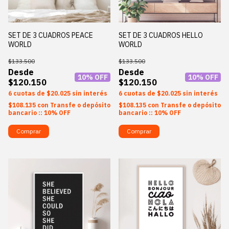
SET DE 3 CUADROS PEACE
SET DE 3 CUADROS HELLO
WORLD
WORLD
$133.500
$133.500
10
% OFF
10
% OFF
$120.150
$120.150
6
$20.025
sin interés
6
$20.025
sin interés
$108.135
con
Transfe o depósito
$108.135
con
Transfe o depósito
bancario :: 10% OFF
bancario :: 10% OFF
Comprar
Comprar