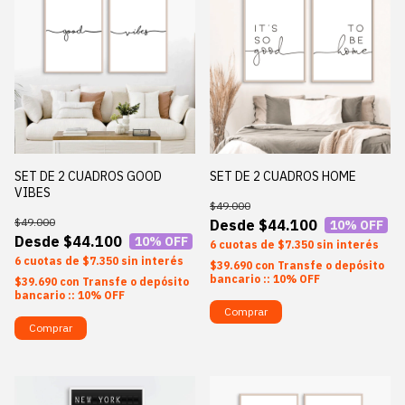
SET DE 2 CUADROS GOOD
SET DE 2 CUADROS HOME
VIBES
$49.000
$49.000
$44.100
10
% OFF
$44.100
10
% OFF
6
$7.350
sin interés
6
$7.350
sin interés
$39.690
con
Transfe o depósito
bancario :: 10% OFF
$39.690
con
Transfe o depósito
bancario :: 10% OFF
Comprar
Comprar