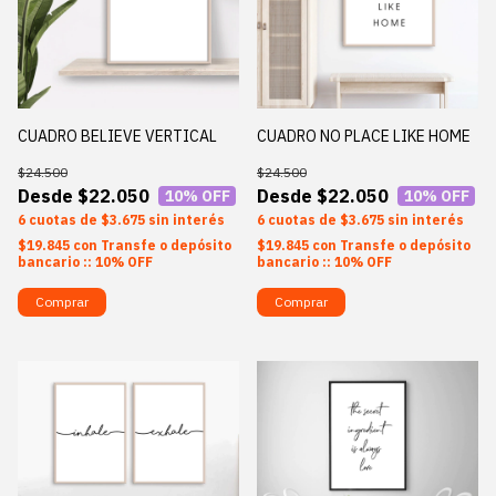
CUADRO BELIEVE VERTICAL
CUADRO NO PLACE LIKE HOME
$24.500
$24.500
$22.050
$22.050
10
% OFF
10
% OFF
6
$3.675
sin interés
6
$3.675
sin interés
$19.845
con
Transfe o depósito
$19.845
con
Transfe o depósito
bancario :: 10% OFF
bancario :: 10% OFF
Comprar
Comprar