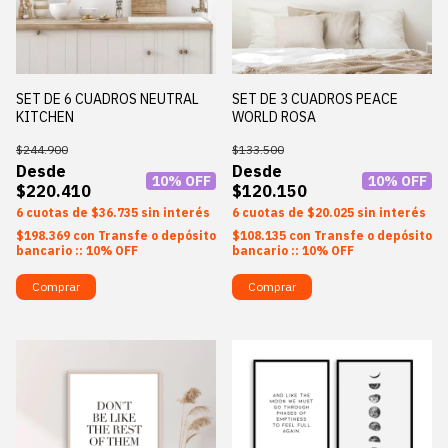
SET DE 6 CUADROS NEUTRAL
SET DE 3 CUADROS PEACE
KITCHEN
WORLD ROSA
$244.900
$133.500
10
% OFF
10
% OFF
$220.410
$120.150
6
$36.735
sin interés
6
$20.025
sin interés
$198.369
con
Transfe o depósito
$108.135
con
Transfe o depósito
bancario :: 10% OFF
bancario :: 10% OFF
Comprar
Comprar