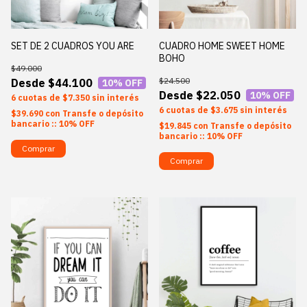
SET DE 2 CUADROS YOU ARE
CUADRO HOME SWEET HOME
BOHO
$49.000
$24.500
$44.100
10
% OFF
$22.050
10
% OFF
6
$7.350
sin interés
6
$3.675
sin interés
$39.690
con
Transfe o depósito
bancario :: 10% OFF
$19.845
con
Transfe o depósito
bancario :: 10% OFF
Comprar
Comprar