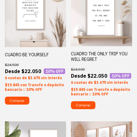
CUADRO THE ONLY TRIP YOU
CUADRO BE YOURSELF
WILL REGRET
$24.500
$24.500
$22.050
10
% OFF
$22.050
10
% OFF
6
$3.675
sin interés
6
$3.675
sin interés
$19.845
con
Transfe o depósito
$19.845
con
Transfe o depósito
bancario :: 10% OFF
bancario :: 10% OFF
Comprar
Comprar