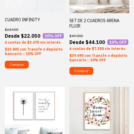
CUADRO INFINITY
SET DE 2 CUADROS ARENA
FLUIR
$24.500
$22.050
10
% OFF
$49.000
$44.100
10
% OFF
6
$3.675
sin interés
6
$7.350
sin interés
$19.845
con
Transfe o depósito
bancario :: 10% OFF
$39.690
con
Transfe o depósito
bancario :: 10% OFF
Comprar
Comprar