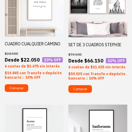
CUADRO CUALQUIER CAMINO
SET DE 3 CUADROS STEPHIE
$24.500
$73.500
$22.050
10
% OFF
$66.150
10
% OFF
6
$3.675
sin interés
6
$11.025
sin interés
$19.845
con
Transfe o depósito
$59.535
con
Transfe o depósito
bancario :: 10% OFF
bancario :: 10% OFF
Comprar
Comprar