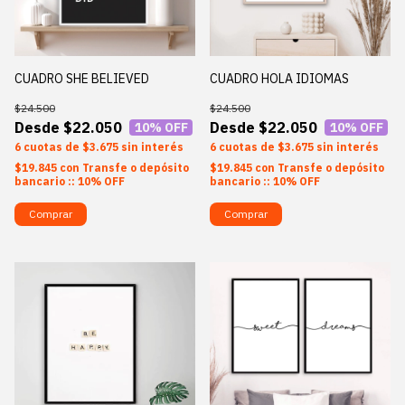
CUADRO SHE BELIEVED
CUADRO HOLA IDIOMAS
$24.500
$24.500
$22.050
$22.050
10
% OFF
10
% OFF
6
$3.675
sin interés
6
$3.675
sin interés
$19.845
con
Transfe o depósito
$19.845
con
Transfe o depósito
bancario :: 10% OFF
bancario :: 10% OFF
Comprar
Comprar