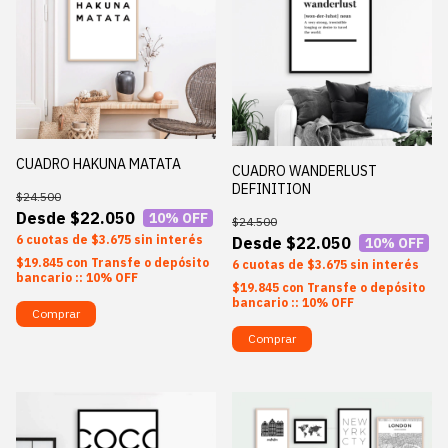
CUADRO HAKUNA MATATA
CUADRO WANDERLUST
DEFINITION
$24.500
$22.050
10
% OFF
$24.500
6
$3.675
sin interés
$22.050
10
% OFF
$19.845
con
Transfe o depósito
6
$3.675
sin interés
bancario :: 10% OFF
$19.845
con
Transfe o depósito
bancario :: 10% OFF
Comprar
Comprar