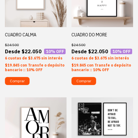
CUADRO CALMA
CUADRO DO MORE
$24.500
$24.500
$22.050
$22.050
10
% OFF
10
% OFF
6
$3.675
sin interés
6
$3.675
sin interés
$19.845
con
Transfe o depósito
$19.845
con
Transfe o depósito
bancario :: 10% OFF
bancario :: 10% OFF
Comprar
Comprar