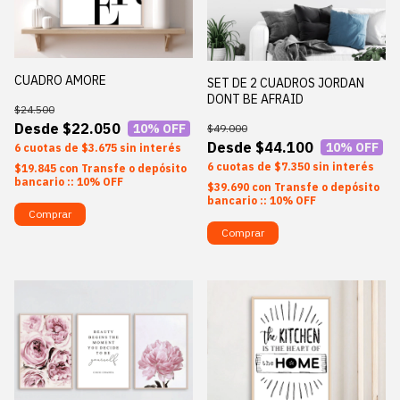
CUADRO AMORE
SET DE 2 CUADROS JORDAN
DONT BE AFRAID
$24.500
$22.050
10
% OFF
$49.000
$44.100
10
% OFF
6
$3.675
sin interés
6
$7.350
sin interés
$19.845
con
Transfe o depósito
bancario :: 10% OFF
$39.690
con
Transfe o depósito
bancario :: 10% OFF
Comprar
Comprar