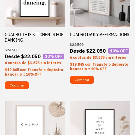
CUADRO THIS KITCHEN IS FOR
CUADRO DAILY AFFIRMATIONS
DANCING
$24.500
$24.500
$22.050
10
% OFF
$22.050
10
% OFF
6
$3.675
sin interés
6
$3.675
sin interés
$19.845
con
Transfe o depósito
bancario :: 10% OFF
$19.845
con
Transfe o depósito
bancario :: 10% OFF
Comprar
Comprar