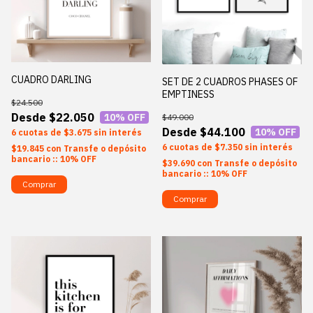
CUADRO DARLING
SET DE 2 CUADROS PHASES OF
EMPTINESS
$24.500
$22.050
10
% OFF
$49.000
$44.100
10
% OFF
6
$3.675
sin interés
6
$7.350
sin interés
$19.845
con
Transfe o depósito
bancario :: 10% OFF
$39.690
con
Transfe o depósito
bancario :: 10% OFF
Comprar
Comprar