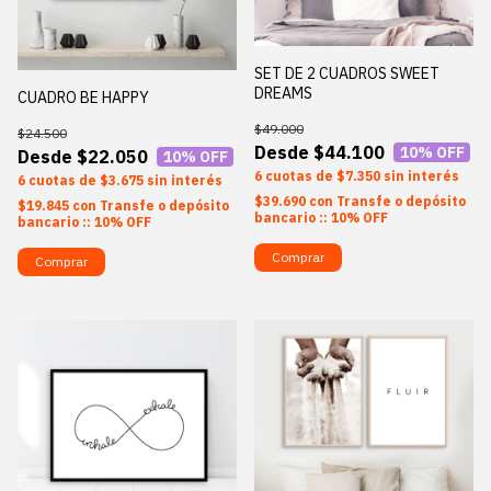
SET DE 2 CUADROS SWEET
DREAMS
CUADRO BE HAPPY
$49.000
$24.500
$44.100
10
% OFF
$22.050
10
% OFF
6
$7.350
sin interés
6
$3.675
sin interés
$39.690
con
Transfe o depósito
$19.845
con
Transfe o depósito
bancario :: 10% OFF
bancario :: 10% OFF
Comprar
Comprar