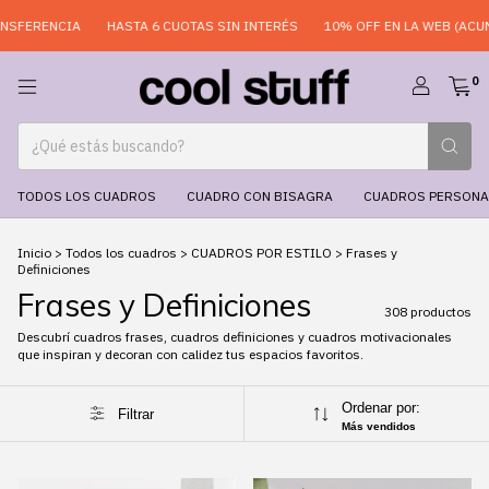
A
HASTA 6 CUOTAS SIN INTERÉS
10% OFF EN LA WEB (ACUMULABLE)
0
TODOS LOS CUADROS
CUADRO CON BISAGRA
CUADROS PERSONA
Inicio
>
Todos los cuadros
>
CUADROS POR ESTILO
>
Frases y
Definiciones
Frases y Definiciones
308 productos
Descubrí cuadros frases, cuadros definiciones y cuadros motivacionales
que inspiran y decoran con calidez tus espacios favoritos.
Ordenar por:
Filtrar
Más vendidos