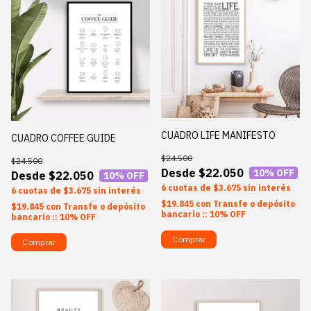
CUADRO LIFE MANIFESTO
CUADRO COFFEE GUIDE
$24.500
$24.500
$22.050
10
% OFF
$22.050
10
% OFF
6
$3.675
sin interés
6
$3.675
sin interés
$19.845
con
Transfe o depósito
$19.845
con
Transfe o depósito
bancario :: 10% OFF
bancario :: 10% OFF
Comprar
Comprar