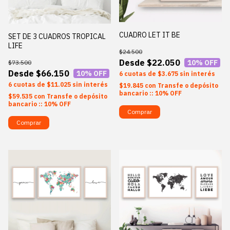
CUADRO LET IT BE
SET DE 3 CUADROS TROPICAL
LIFE
$24.500
$22.050
10
% OFF
$73.500
$66.150
10
% OFF
6
$3.675
sin interés
6
$11.025
sin interés
$19.845
con
Transfe o depósito
bancario :: 10% OFF
$59.535
con
Transfe o depósito
bancario :: 10% OFF
Comprar
Comprar