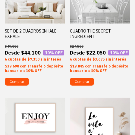
SET DE 2 CUADROS INHALE
CUADRO THE SECRET
EXHALE
INGREDIENT
$49.000
$24.500
$44.100
$22.050
10
% OFF
10
% OFF
6
$7.350
sin interés
6
$3.675
sin interés
$39.690
con
Transfe o depósito
$19.845
con
Transfe o depósito
bancario :: 10% OFF
bancario :: 10% OFF
Comprar
Comprar