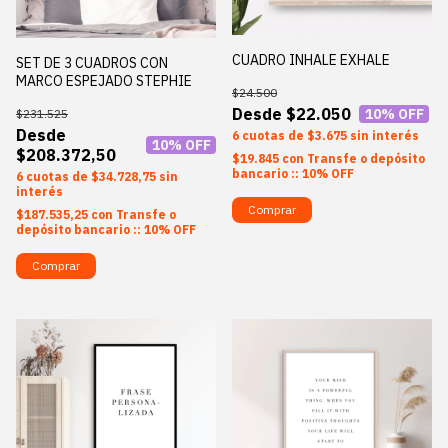
CUADRO INHALE EXHALE
SET DE 3 CUADROS CON
MARCO ESPEJADO STEPHIE
$24.500
$22.050
10
% OFF
$231.525
6
$3.675
sin interés
10
% OFF
$208.372,50
$19.845
con
Transfe o depósito
bancario :: 10% OFF
6
$34.728,75
sin
interés
Comprar
$187.535,25
con
Transfe o
depósito bancario :: 10% OFF
Comprar