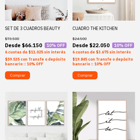
SET DE 3 CUADROS BEAUTY
CUADRO THE KITCHEN
$73.500
$24.500
$66.150
$22.050
10
% OFF
10
% OFF
6
$11.025
sin interés
6
$3.675
sin interés
$59.535
con
Transfe o depósito
$19.845
con
Transfe o depósito
bancario :: 10% OFF
bancario :: 10% OFF
Comprar
Comprar