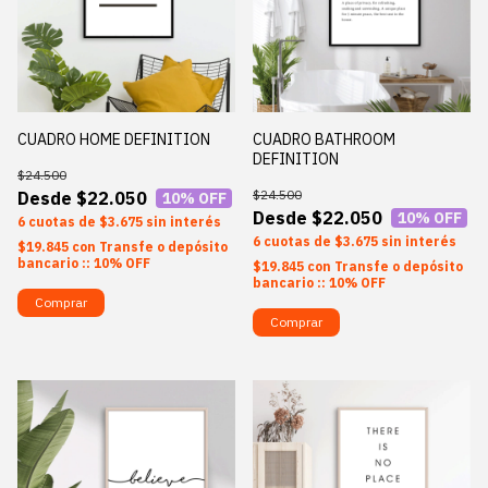
CUADRO HOME DEFINITION
CUADRO BATHROOM
DEFINITION
$24.500
$24.500
$22.050
10
% OFF
$22.050
10
% OFF
6
$3.675
sin interés
6
$3.675
sin interés
$19.845
con
Transfe o depósito
bancario :: 10% OFF
$19.845
con
Transfe o depósito
bancario :: 10% OFF
Comprar
Comprar