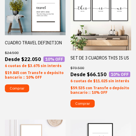
CUADRO TRAVEL DEFINITION
$24.500
SET DE 3 CUADROS THIS IS US
$22.050
10
% OFF
6
$3.675
sin interés
$73.500
$19.845
con
Transfe o depósito
$66.150
10
% OFF
bancario :: 10% OFF
6
$11.025
sin interés
$59.535
con
Transfe o depósito
Comprar
bancario :: 10% OFF
Comprar