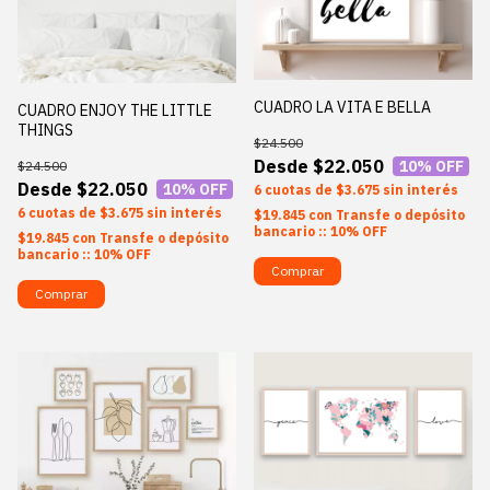
CUADRO LA VITA E BELLA
CUADRO ENJOY THE LITTLE
THINGS
$24.500
$22.050
10
% OFF
$24.500
$22.050
10
% OFF
6
$3.675
sin interés
6
$3.675
sin interés
$19.845
con
Transfe o depósito
bancario :: 10% OFF
$19.845
con
Transfe o depósito
bancario :: 10% OFF
Comprar
Comprar