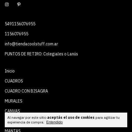
5491156076955
1156076955
info@tiendacoolstuff.com.ar
PUNTOS DE RETIRO: Colegiales o Lanús
Inicio
CUADROS
CUADRO CON BISAGRA
MURALES
CANVAS
Al navegar por este sitio
aceptás el uso de cookies
para agilizar tu
PERSONALIZADOS
experiencia de compra.
Entendido
MANTAS