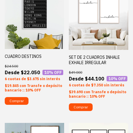
CUADRO DESTINOS
SET DE 2 CUADROS INHALE
EXHALE IRREGULAR
$24.500
$22.050
10
% OFF
$49.000
$44.100
10
% OFF
6
$3.675
sin interés
6
$7.350
sin interés
$19.845
con
Transfe o depósito
bancario :: 10% OFF
$39.690
con
Transfe o depósito
bancario :: 10% OFF
Comprar
Comprar