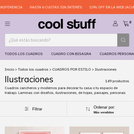
HASTA 6 CUOTAS SIN INTERÉS
10% OFF EN LA WEB (ACUMULABLE)
10
0
TODOS LOS CUADROS
CUADRO CON BISAGRA
CUADROS PERSONA
Inicio
>
Todos los cuadros
>
CUADROS POR ESTILO
>
Ilustraciones
Ilustraciones
149 productos
Cuadros cancheros y modernos para decorar tu casa o tu espacio de
trabajo. Laminas con diseños, ilustraciones, de hojas, paisajes, personas
Ordenar por:
Filtrar
Más vendidos