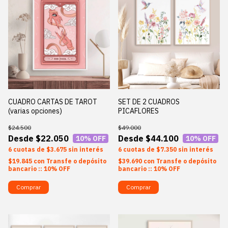
CUADRO CARTAS DE TAROT
SET DE 2 CUADROS
(varias opciones)
PICAFLORES
$24.500
$49.000
$22.050
$44.100
10
% OFF
10
% OFF
6
$3.675
sin interés
6
$7.350
sin interés
$19.845
con
Transfe o depósito
$39.690
con
Transfe o depósito
bancario :: 10% OFF
bancario :: 10% OFF
Comprar
Comprar