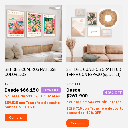
SET DE 3 CUADROS MATISSE
SET DE 5 CUADROS GRATITUD
COLORIDOS
TERRA CON ESPEJO (opcional)
$73.500
$291.000
$66.150
10
% OFF
10
% OFF
$261.900
6
$11.025
sin interés
6
$43.650
sin interés
$59.535
con
Transfe o depósito
bancario :: 10% OFF
$235.710
con
Transfe o depósito
bancario :: 10% OFF
Comprar
Comprar