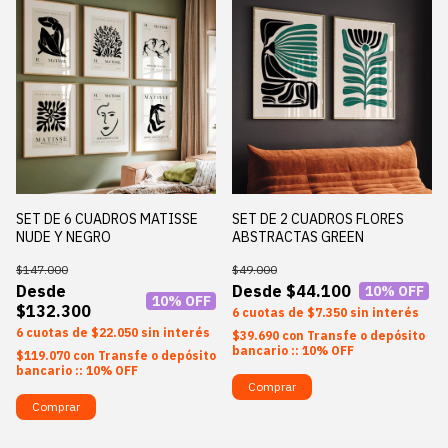
SET DE 6 CUADROS MATISSE
SET DE 2 CUADROS FLORES
NUDE Y NEGRO
ABSTRACTAS GREEN
$147.000
$49.000
$44.100
10
% OFF
10
% OFF
$132.300
6
$7.350
sin interés
6
$22.050
sin interés
$39.690
con
Transfe o depósito
bancario :: 10% OFF
$119.070
con
Transfe o depósito
bancario :: 10% OFF
Comprar
Comprar