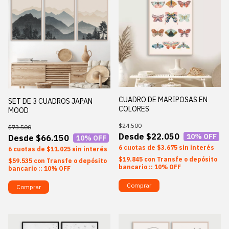
CUADRO DE MARIPOSAS EN
SET DE 3 CUADROS JAPAN
COLORES
MOOD
$24.500
$73.500
$22.050
10
% OFF
$66.150
10
% OFF
6
$3.675
sin interés
6
$11.025
sin interés
$19.845
con
Transfe o depósito
$59.535
con
Transfe o depósito
bancario :: 10% OFF
bancario :: 10% OFF
Comprar
Comprar