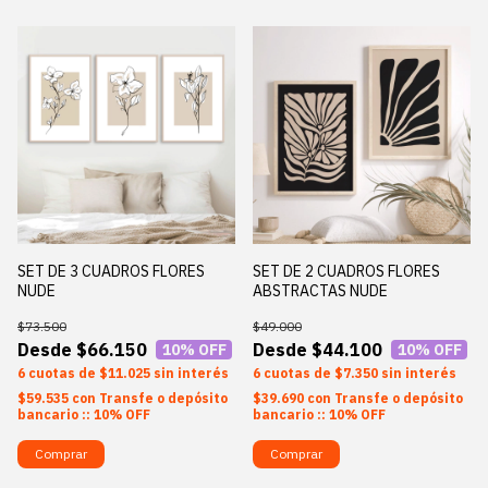
SET DE 3 CUADROS FLORES
SET DE 2 CUADROS FLORES
NUDE
ABSTRACTAS NUDE
$73.500
$49.000
$66.150
$44.100
10
% OFF
10
% OFF
6
$11.025
sin interés
6
$7.350
sin interés
$59.535
con
Transfe o depósito
$39.690
con
Transfe o depósito
bancario :: 10% OFF
bancario :: 10% OFF
Comprar
Comprar