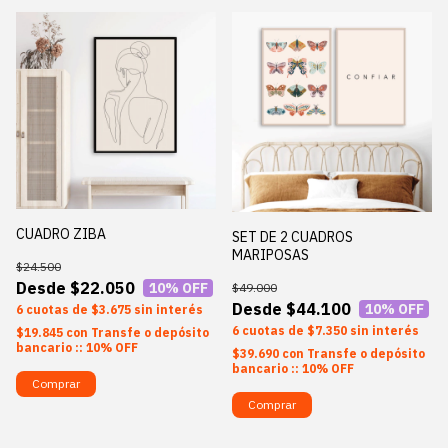
CUADRO ZIBA
SET DE 2 CUADROS
MARIPOSAS
$24.500
$22.050
10
% OFF
$49.000
$44.100
10
% OFF
6
$3.675
sin interés
6
$7.350
sin interés
$19.845
con
Transfe o depósito
bancario :: 10% OFF
$39.690
con
Transfe o depósito
bancario :: 10% OFF
Comprar
Comprar