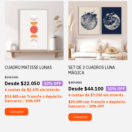
CUADRO MATISSE LUNAS
SET DE 2 CUADROS LUNA
MÁGICA
$24.500
$49.000
$22.050
10
% OFF
$44.100
10
% OFF
6
$3.675
sin interés
6
$7.350
sin interés
$19.845
con
Transfe o depósito
bancario :: 10% OFF
$39.690
con
Transfe o depósito
bancario :: 10% OFF
Comprar
Comprar