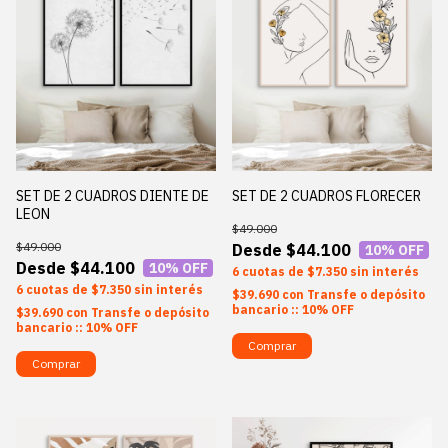
SET DE 2 CUADROS DIENTE DE
SET DE 2 CUADROS FLORECER
LEON
$49.000
$49.000
$44.100
10
% OFF
$44.100
10
% OFF
6
$7.350
sin interés
6
$7.350
sin interés
$39.690
con
Transfe o depósito
bancario :: 10% OFF
$39.690
con
Transfe o depósito
bancario :: 10% OFF
Comprar
Comprar