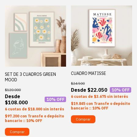
CUADRO MATISSE
SET DE 3 CUADROS GREEN
MOOD
$24.500
$22.050
10
% OFF
$120.000
6
$3.675
sin interés
10
% OFF
$108.000
$19.845
con
Transfe o depósito
bancario :: 10% OFF
6
$18.000
sin interés
$97.200
con
Transfe o depósito
Comprar
bancario :: 10% OFF
Comprar