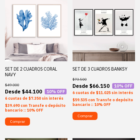
SET DE 2 CUADROS CORAL
SET DE 3 CUADROS BANKSY
NAVY
$73.500
$49.000
$66.150
10
% OFF
$44.100
10
% OFF
6
$11.025
sin interés
6
$7.350
sin interés
$59.535
con
Transfe o depósito
bancario :: 10% OFF
$39.690
con
Transfe o depósito
bancario :: 10% OFF
Comprar
Comprar