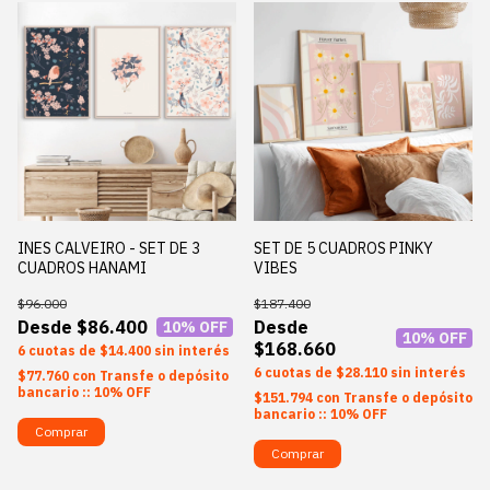
INES CALVEIRO - SET DE 3
SET DE 5 CUADROS PINKY
CUADROS HANAMI
VIBES
$96.000
$187.400
$86.400
10
% OFF
10
% OFF
$168.660
6
$14.400
sin interés
6
$28.110
sin interés
$77.760
con
Transfe o depósito
bancario :: 10% OFF
$151.794
con
Transfe o depósito
bancario :: 10% OFF
Comprar
Comprar