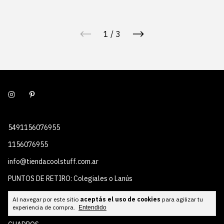
1
/
3
5491156076955
1156076955
info@tiendacoolstuff.com.ar
PUNTOS DE RETIRO: Colegiales o Lanús
Al navegar por este sitio
aceptás el uso de cookies
para agilizar tu
Inicio
experiencia de compra.
Entendido