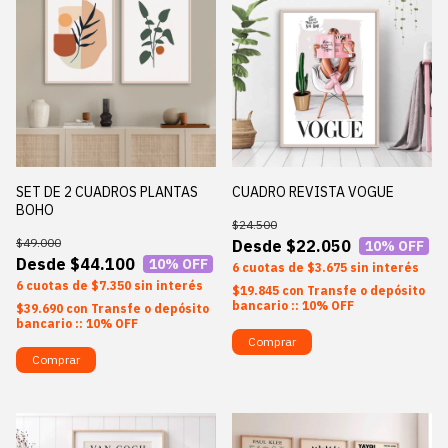
SET DE 2 CUADROS PLANTAS
CUADRO REVISTA VOGUE
BOHO
$24.500
$49.000
$22.050
10
% OFF
$44.100
10
% OFF
6
$3.675
sin interés
6
$7.350
sin interés
$19.845
con
Transfe o depósito
bancario :: 10% OFF
$39.690
con
Transfe o depósito
bancario :: 10% OFF
Comprar
Comprar