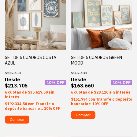
SET DE 5 CUADROS COSTA
SET DE 5 CUADROS GREEN
AZUL
MOOD
$237.450
$187.400
10
% OFF
10
% OFF
$213.705
$168.660
6
$35.617,50
sin
6
$28.110
sin interés
interés
$151.794
con
Transfe o depósito
$192.334,50
con
Transfe o
bancario :: 10% OFF
depósito bancario :: 10% OFF
Comprar
Comprar