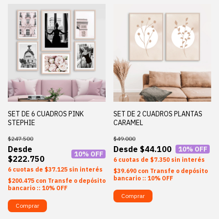
SET DE 6 CUADROS PINK
SET DE 2 CUADROS PLANTAS
STEPHIE
CARAMEL
$247.500
$49.000
$44.100
10
% OFF
10
% OFF
$222.750
6
$7.350
sin interés
6
$37.125
sin interés
$39.690
con
Transfe o depósito
bancario :: 10% OFF
$200.475
con
Transfe o depósito
bancario :: 10% OFF
Comprar
Comprar