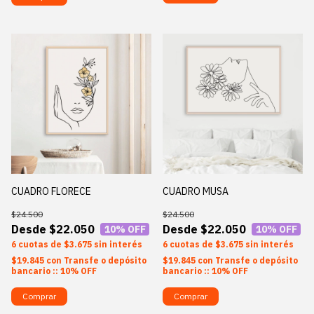
CUADRO FLORECE
CUADRO MUSA
$24.500
$24.500
$22.050
$22.050
10
% OFF
10
% OFF
6
$3.675
sin interés
6
$3.675
sin interés
$19.845
con
Transfe o depósito
$19.845
con
Transfe o depósito
bancario :: 10% OFF
bancario :: 10% OFF
Comprar
Comprar