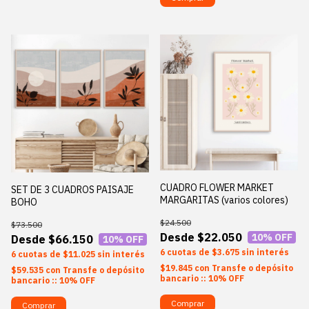
CUADRO FLOWER MARKET
SET DE 3 CUADROS PAISAJE
MARGARITAS (varios colores)
BOHO
$24.500
$73.500
$22.050
10
% OFF
$66.150
10
% OFF
6
$3.675
sin interés
6
$11.025
sin interés
$19.845
con
Transfe o depósito
$59.535
con
Transfe o depósito
bancario :: 10% OFF
bancario :: 10% OFF
Comprar
Comprar