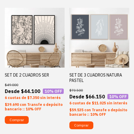
SET DE 2 CUADROS SER
SET DE 3 CUADROS NATURA
PASTEL
$49.000
$73.500
$44.100
10
% OFF
$66.150
10
% OFF
6
$7.350
sin interés
6
$11.025
sin interés
$39.690
con
Transfe o depósito
bancario :: 10% OFF
$59.535
con
Transfe o depósito
bancario :: 10% OFF
Comprar
Comprar