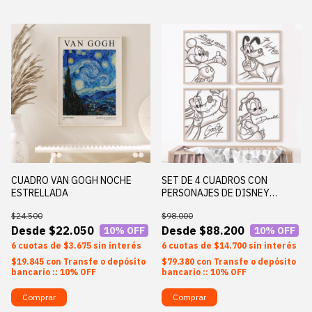
CUADRO VAN GOGH NOCHE
SET DE 4 CUADROS CON
ESTRELLADA
PERSONAJES DE DISNEY
(MICKEY, GOOFIE, PLUTO Y
$24.500
$98.000
DONALD)
$22.050
$88.200
10
% OFF
10
% OFF
6
$3.675
sin interés
6
$14.700
sin interés
$19.845
con
Transfe o depósito
$79.380
con
Transfe o depósito
bancario :: 10% OFF
bancario :: 10% OFF
Comprar
Comprar