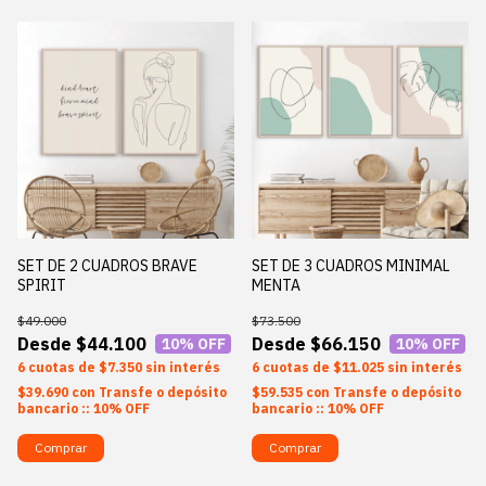
SET DE 2 CUADROS BRAVE
SET DE 3 CUADROS MINIMAL
SPIRIT
MENTA
$49.000
$73.500
$44.100
$66.150
10
% OFF
10
% OFF
6
$7.350
sin interés
6
$11.025
sin interés
$39.690
con
Transfe o depósito
$59.535
con
Transfe o depósito
bancario :: 10% OFF
bancario :: 10% OFF
Comprar
Comprar