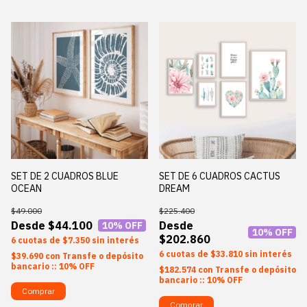
SET DE 2 CUADROS BLUE
SET DE 6 CUADROS CACTUS
OCEAN
DREAM
$49.000
$225.400
$44.100
10
% OFF
10
% OFF
$202.860
6
$7.350
sin interés
6
$33.810
sin interés
$39.690
con
Transfe o depósito
bancario :: 10% OFF
$182.574
con
Transfe o depósito
bancario :: 10% OFF
Comprar
Comprar