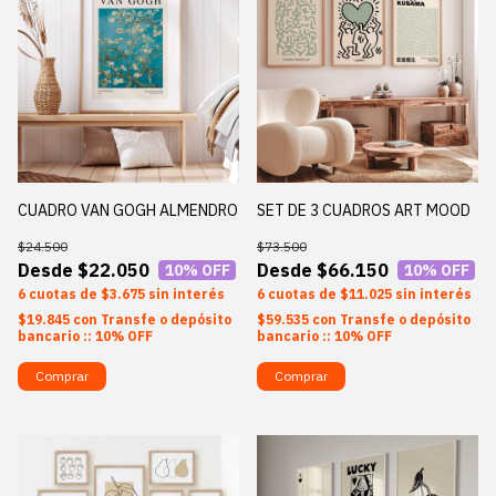
CUADRO VAN GOGH ALMENDRO
SET DE 3 CUADROS ART MOOD
$24.500
$73.500
$22.050
$66.150
10
% OFF
10
% OFF
6
$3.675
sin interés
6
$11.025
sin interés
$19.845
con
Transfe o depósito
$59.535
con
Transfe o depósito
bancario :: 10% OFF
bancario :: 10% OFF
Comprar
Comprar