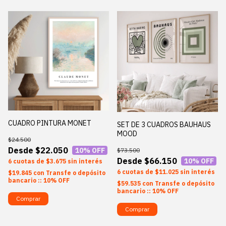
CUADRO PINTURA MONET
SET DE 3 CUADROS BAUHAUS
MOOD
$24.500
$22.050
10
% OFF
$73.500
$66.150
10
% OFF
6
$3.675
sin interés
6
$11.025
sin interés
$19.845
con
Transfe o depósito
bancario :: 10% OFF
$59.535
con
Transfe o depósito
bancario :: 10% OFF
Comprar
Comprar