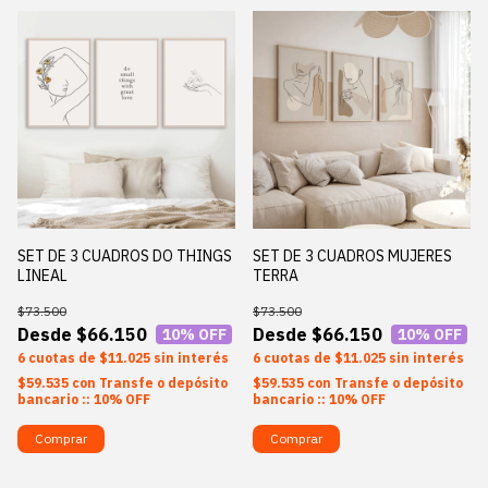
SET DE 3 CUADROS DO THINGS
SET DE 3 CUADROS MUJERES
LINEAL
TERRA
$73.500
$73.500
$66.150
$66.150
10
% OFF
10
% OFF
6
$11.025
sin interés
6
$11.025
sin interés
$59.535
con
Transfe o depósito
$59.535
con
Transfe o depósito
bancario :: 10% OFF
bancario :: 10% OFF
Comprar
Comprar