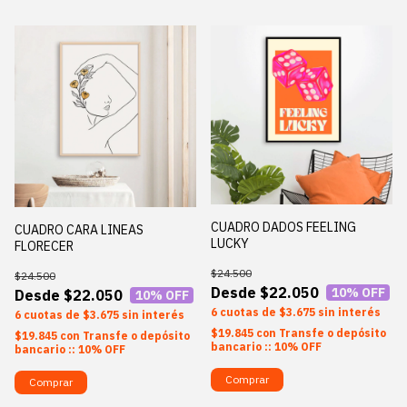
CUADRO DADOS FEELING
CUADRO CARA LINEAS
LUCKY
FLORECER
$24.500
$24.500
$22.050
10
% OFF
$22.050
10
% OFF
6
$3.675
sin interés
6
$3.675
sin interés
$19.845
con
Transfe o depósito
$19.845
con
Transfe o depósito
bancario :: 10% OFF
bancario :: 10% OFF
Comprar
Comprar