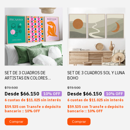
SET DE 3 CUADROS DE
SET DE 3 CUADROS SOL Y LUNA
ARTISTAS EN COLORES
BOHO
FUERTES
$73.500
$73.500
$66.150
$66.150
10
% OFF
10
% OFF
6
$11.025
sin interés
6
$11.025
sin interés
$59.535
con
Transfe o depósito
$59.535
con
Transfe o depósito
bancario :: 10% OFF
bancario :: 10% OFF
Comprar
Comprar