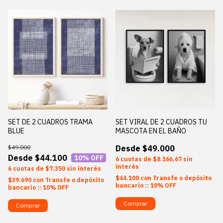
SET DE 2 CUADROS TRAMA
SET VIRAL DE 2 CUADROS TU
BLUE
MASCOTA EN EL BAÑO
$49.000
$49.000
$44.100
10
% OFF
6
$8.166,67
sin
interés
6
$7.350
sin interés
$44.100
con
Transfe o depósito
$39.690
con
Transfe o depósito
bancario :: 10% OFF
bancario :: 10% OFF
Comprar
Comprar