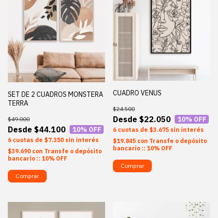
CUADRO VENUS
SET DE 2 CUADROS MONSTERA
TERRA
$24.500
$22.050
10
% OFF
$49.000
$44.100
10
% OFF
6
$3.675
sin interés
6
$7.350
sin interés
$19.845
con
Transfe o depósito
bancario :: 10% OFF
$39.690
con
Transfe o depósito
bancario :: 10% OFF
Comprar
Comprar