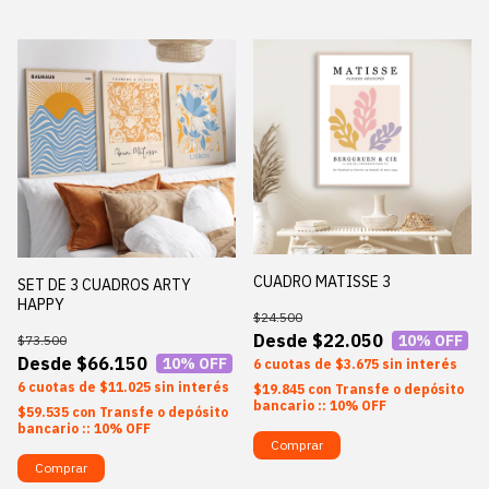
CUADRO MATISSE 3
SET DE 3 CUADROS ARTY
HAPPY
$24.500
$22.050
10
% OFF
$73.500
$66.150
10
% OFF
6
$3.675
sin interés
6
$11.025
sin interés
$19.845
con
Transfe o depósito
bancario :: 10% OFF
$59.535
con
Transfe o depósito
bancario :: 10% OFF
Comprar
Comprar