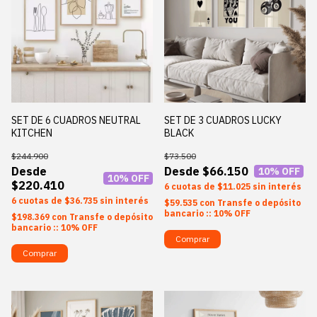
SET DE 6 CUADROS NEUTRAL
SET DE 3 CUADROS LUCKY
KITCHEN
BLACK
$244.900
$73.500
$66.150
10
% OFF
10
% OFF
$220.410
6
$11.025
sin interés
6
$36.735
sin interés
$59.535
con
Transfe o depósito
bancario :: 10% OFF
$198.369
con
Transfe o depósito
bancario :: 10% OFF
Comprar
Comprar