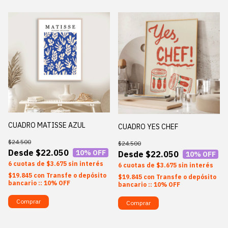
CUADRO MATISSE AZUL
CUADRO YES CHEF
$24.500
$24.500
$22.050
10
% OFF
$22.050
10
% OFF
6
$3.675
sin interés
6
$3.675
sin interés
$19.845
con
Transfe o depósito
$19.845
con
Transfe o depósito
bancario :: 10% OFF
bancario :: 10% OFF
Comprar
Comprar